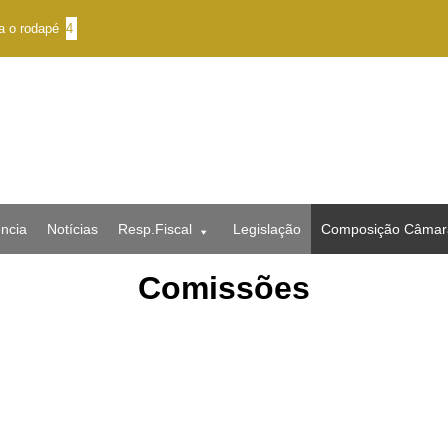
ra o rodapé
4
ncia
Notícias
Resp.Fiscal
Legislação
Composição Câmar
Comissões